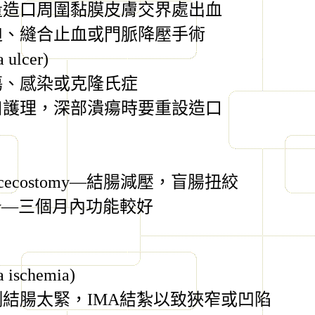
量造口周圍黏膜皮膚交界處出血
迫、縫合止血或門脈降壓手術
 ulcer)
傷、感染或克隆氏症
口護理，深部潰瘍時要重設造口
 cecostomy—
結腸減壓，盲腸扭絞
my—
三個月內功能較好
a ischemia)
側結腸太緊，
IMA
結紮以致狹窄或凹陷