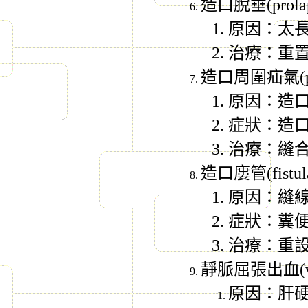
造口脫垂
(prola
原因：太
治療：重
造口周圍疝氣
(
原因：造
症狀：造
治療：縫
造口廔管
(fistul
原因：縫
症狀：糞
治療：重
靜脈屈張出血
(
原因：肝