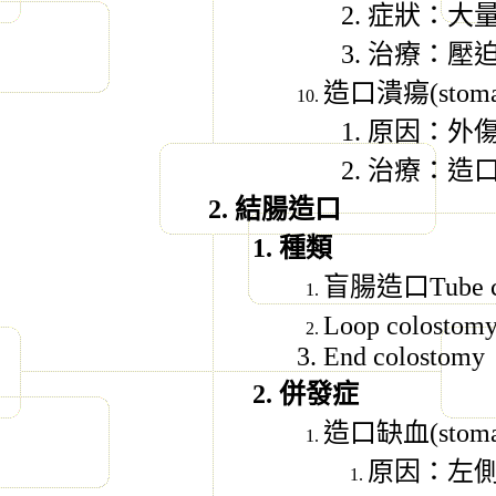
症狀：大
治療：壓
造口潰瘍
(stoma
原因：外
治療：造
結腸造口
種類
盲腸造口
Tube
Loop colosto
End colostomy
併發症
造口缺血
(stom
原因：左