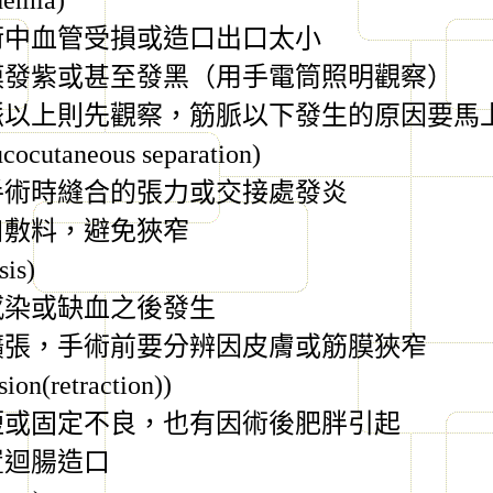
hemia)
術中血管受損或造口出口太小
膜發紫或甚至發黑（用手電筒照明觀察）
脈以上則先觀察，筋脈以下發生的原因要馬
cocutaneous separation)
手術時縫合的張力或交接處發炎
口敷料，避免狹窄
sis)
感染或缺血之後發生
擴張，手術前要分辨因皮膚或筋膜狹窄
sion(retraction))
短或固定不良，也有因術後肥胖引起
置迴腸造口