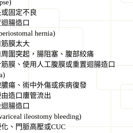
pse)
長或固定不良
置迴腸造口
periostomal hernia)
口筋膜太大
口周圍突起，腸阻塞、腹部絞痛
合筋膜、使用人工腹膜或重置迴腸造口
a)
線膿瘍、術中外傷或疾病復發
便由造口廔管流出
設迴腸造口
variceal ileostomy bleeding)
硬化、門脈高壓或
CUC