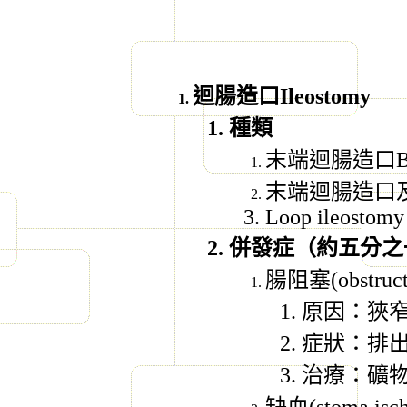
迴腸造口
Ileostomy
種類
末端迴腸造口
B
末端迴腸造口
Loop ileostomy
併發症（約五分之
腸阻塞
(obstruc
原因：狹
症狀：排
治療：礦