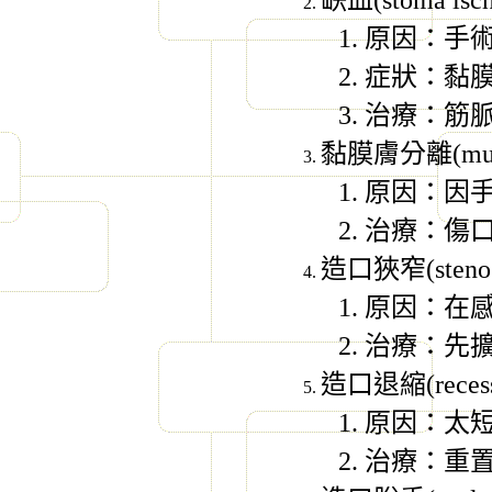
缺血
(stoma isc
原因：手
症狀：黏
治療：筋
黏膜膚分離
(mu
原因：因
治療：傷
造口狹窄
(steno
原因：在
治療：先
造口退縮
(reces
原因：太
治療：重