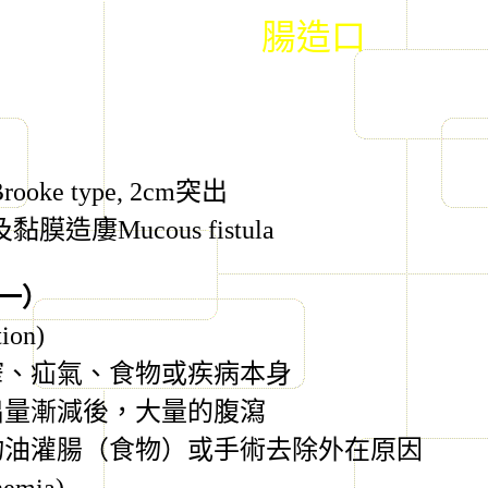
腸造口
rooke type, 2cm
突出
及黏膜造廔
Mucous fistula
一）
tion)
窄、疝氣、食物或疾病本身
出量漸減後，大量的腹瀉
物油灌腸（食物）或手術去除外在原因